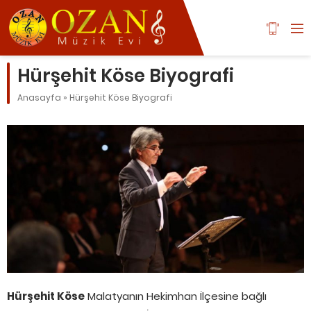
Hürşehit Köse Biyografi
Anasayfa
»
Hürşehit Köse Biyografi
Hürşehit Köse
Malatyanın Hekimhan İlçesine bağlı