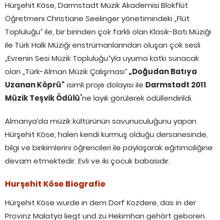
Hürşehit Köse, Darmstadt Müzik Akademisi Blokflüt
Öğretmeni Christiane Seelinger yönetimindeki „Flüt
Topluluğu“ ile, bir birinden çok farklı olan Klasik-Batı Müziği
ile Türk Halk Müziği enstrümanlarından oluşan çok sesli
„Evrenin Sesi Müzik Topluluğu“yla uyuma katkı sunacak
olan „Türk-Alman Müzik Çalışması“
„Doğudan Batıya
Uzanan Köprü“
isimli proje dolayısı ile
Darmstadt 2011
Müzik
Teşvik
Ödülü’
ne layık görülerek ödüllendirildi.
Almanya’da müzik kültürünün savunuculuğunu yapan
Hürşehit Köse, halen kendi kurmuş olduğu dersanesinde,
bilgi ve birikimlerini öğrencileri ile paylaşarak eğitimciliğine
devam etmektedir. Evli ve iki çocuk babasıdır.
Hurşehit Köse Biografie
Hürşehit Köse wurde in dem Dorf Kozdere, das in der
Provinz Malatya liegt und zu Hekimhan gehört geboren.