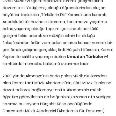
Ozan Müzik Evi Eğitim Merkezi’ni kurarak çalışmalarına
devam etti. Yetiştirmiş olduğu öğrencilerinden oluşan
büyük bir toplulukla „Türkülerin Dili“ Korosu’nuda kurarak,
Anadolu kültür hazinesini koruma, tanıtma ve yaşatma
adına,yaşamış olduğu toplum içerisindeki her türlü
gelişimi takip ederek ve müziğin dilinin bir olduğu
felsefesinden ödün vermeden onlarca konser vererek bir
çok örnek çalışma gerçekleştirdi. Hürşehit Köse’nin, Kemal
Kaplan ile birlikte yapmış oldukları
Umudun Türküleri-1
isimli birde muhabbet albümü bulunmaktadır.
2009 yılında Almanya’nın önde gelen Müzik okullarından
olan Darmstadt Müzik Akademisi’nin, Okul Müzik Günlerine
davet edilerek bağlamayı tanıttı. Akademinin müzik
öğretim görevlilerinin de beğenisini kazanan ata yadigarı
sazımız, bu sayede Hürşehit Köse öncülüğünde
Darmstadt Müzik Akademisi (Akademie für Tonkunst)